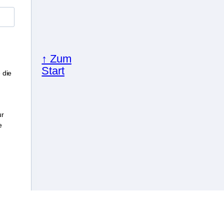
↑ Zum
Start
 die
ur
e