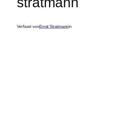
stratmann
Verfasst von
Ernst Stratmann
in