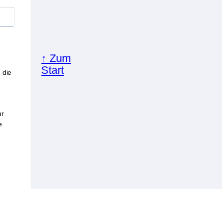
↑ Zum
Start
 die
ur
e