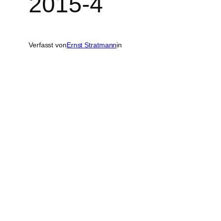
2015-4
Verfasst von
Ernst Stratmann
in