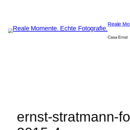
Zum
Inhalt
springen
Reale Mom
Casa Ernst
ernst-stratmann-f