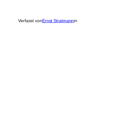
Verfasst von
Ernst Stratmann
in