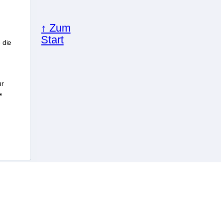
↑ Zum
Start
 die
ur
e