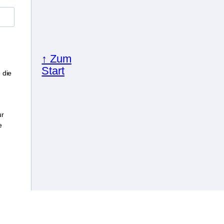
↑ Zum
Start
 die
ur
e