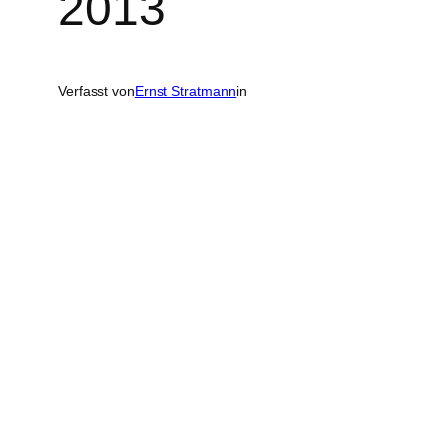
2013
Verfasst von
Ernst Stratmann
in