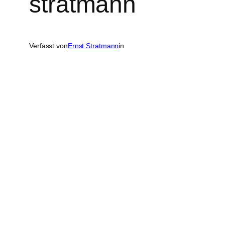
stratmann
Verfasst von
Ernst Stratmann
in