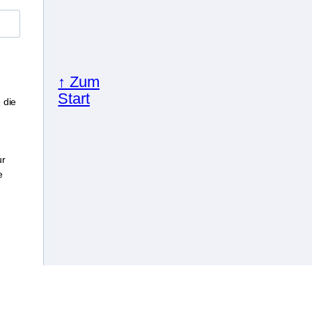
↑ Zum
Start
 die
ur
e