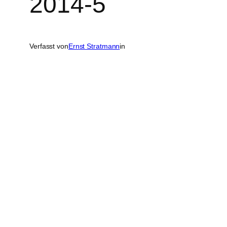
2014-5
Verfasst von
Ernst Stratmann
in