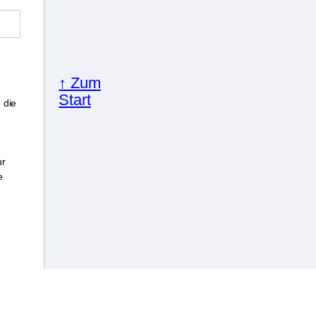
↑ Zum
Start
 die
ur
e