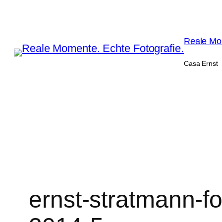
Zum
Inhalt
springen
Reale Mom
Casa Ernst
ernst-stratmann-f